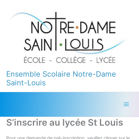
Aller
au
contenu
Ensemble Scolaire Notre-Dame
Saint-Louis
S’inscrire au lycée St Louis
Pour une demande de pré-inscription, veuillez cliquer sur le