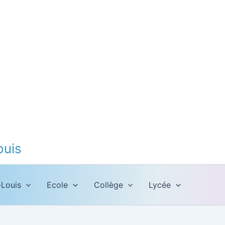
ouis
-Louis
Ecole
Collège
Lycée